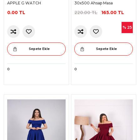
APPLE G WATCH
30x500 Ahsap Masa
0.00 TL
220.00 TL
165.00 TL
% 25
Sepete Ekle
Sepete Ekle
0
0