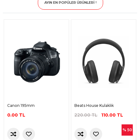
AYIN EN POPÜLER ÜRÜNLERİ !
Sepete Ekle
Slide 2 of 2.
Canon 195mm
Beats House Kulaklık
0.00 TL
220.00 TL
110.00 TL
% 50