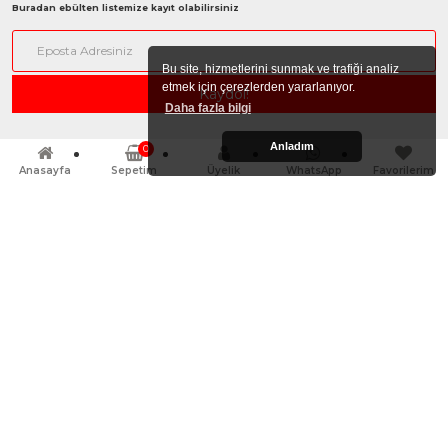
Buradan ebülten listemize kayıt olabilirsiniz
Bu site, hizmetlerini sunmak ve trafiği analiz
etmek için çerezlerden yararlanıyor.
Daha fazla bilgi
Anladım
0
Anasayfa
Sepetim
Üyelik
WhatsApp
Favorilerim