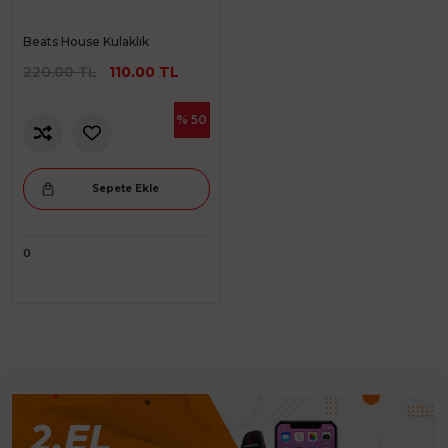
Beats House Kulaklık
220.00 TL
110.00 TL
% 50
Sepete Ekle
0