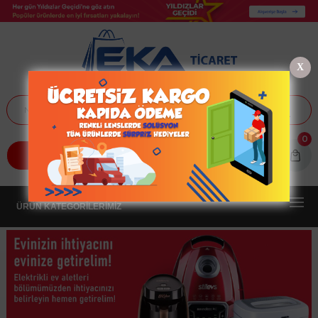
X
0
Giriş Yap
Üye Ol
ÜRÜN KATEGORİLERİMİZ