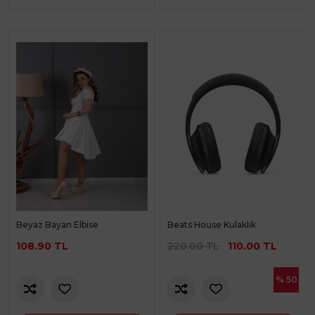
Beyaz Bayan Elbise
Beats House Kulaklık
108.90 TL
220.00 TL
110.00 TL
% 50