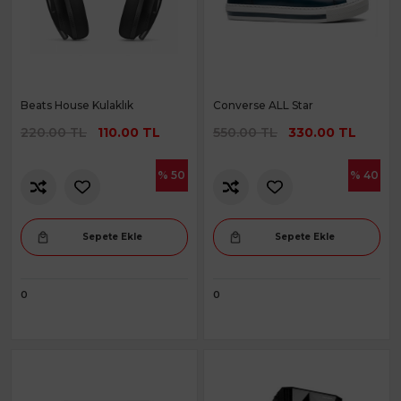
Beats House Kulaklık
Converse ALL Star
220.00 TL
110.00 TL
550.00 TL
330.00 TL
% 50
% 40
Sepete Ekle
Sepete Ekle
0
0