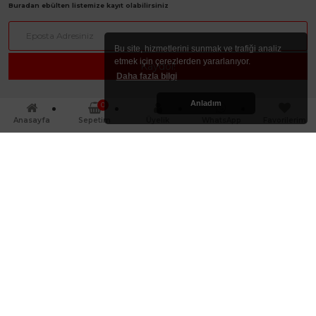
Buradan ebülten listemize kayıt olabilirsiniz
Bu site, hizmetlerini sunmak ve trafiği analiz
etmek için çerezlerden yararlanıyor.
Daha fazla bilgi
Anladım
0
Anasayfa
Sepetim
Üyelik
WhatsApp
Favorilerim